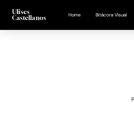
Skip
Menu
Ulises
to
Home
Bitácora Visual
Castellanos
main
content
P