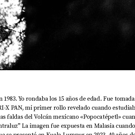
en 1983. Yo rondaba los 15 años de edad. Fue tomad
TRI-X PAN, mi primer rollo revelado cuando estudiab
las faldas del Volcán mexicano «Popocatépetl» cua
ontraluz” La imagen fue expuesta en Malasia cuando 