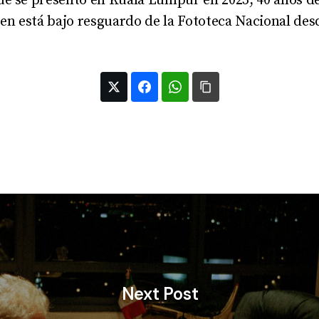
ue se presentó en Kuala Lumpur en 2023, 40 años d
n está bajo resguardo de la Fototeca Nacional des
Next Post