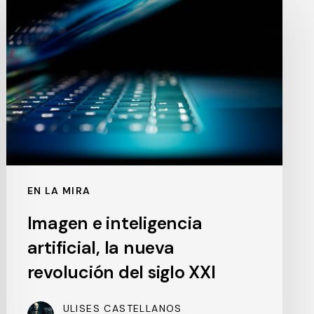
e
inteligencia
artificial,
la
nueva
revolución
del
siglo
XXI
EN LA MIRA
Imagen e inteligencia
artificial, la nueva
revolución del siglo XXI
ULISES CASTELLANOS