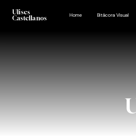
Skip
Menu
Ulises
to
Home
Bitácora Visual
Castellanos
main
content
U