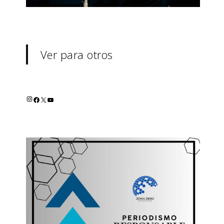
Ver para otros
INSTAGRAM
FACEBOOK
X
YOUTUBE