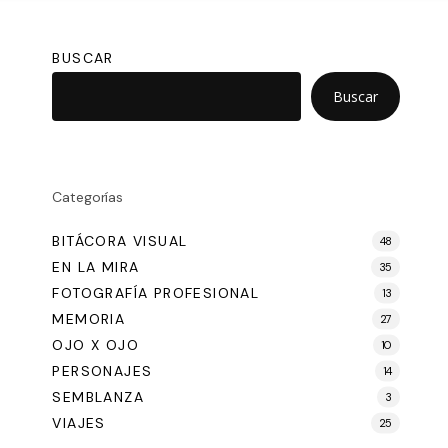
BUSCAR
Buscar
Categorías
BITÁCORA VISUAL
48
EN LA MIRA
35
FOTOGRAFÍA PROFESIONAL
13
MEMORIA
27
OJO X OJO
10
PERSONAJES
14
SEMBLANZA
3
VIAJES
25