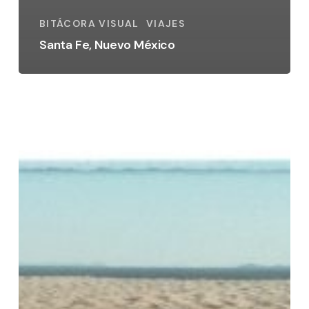
BITÁCORA VISUAL
VIAJES
Santa Fe, Nuevo México
Las
Dunas
de
Samalayuca:
primer
huella
de
mi
vida
en
Ciudad