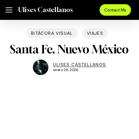
Skip
Menu
Ulises Castellanos
Menu
Contact Me
to
main
content
BITÁCORA VISUAL
VIAJES
Santa Fe, Nuevo México
ULISES CASTELLANOS
enero 28, 2026