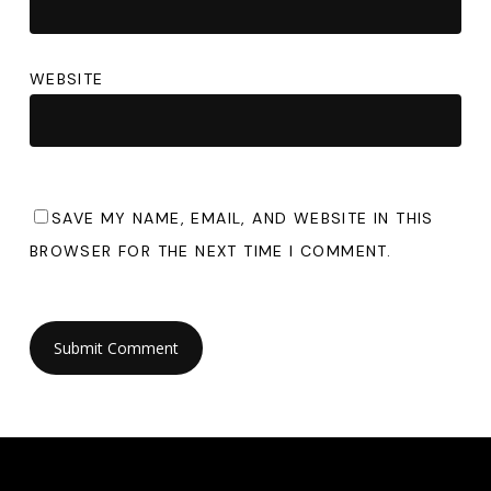
WEBSITE
SAVE MY NAME, EMAIL, AND WEBSITE IN THIS
BROWSER FOR THE NEXT TIME I COMMENT.
©
—
2
0
2
6
U
l
i
s
e
s
C
a
s
t
e
l
l
a
n
o
s
.
T
o
d
o
s
l
o
s
d
e
r
e
c
h
o
s