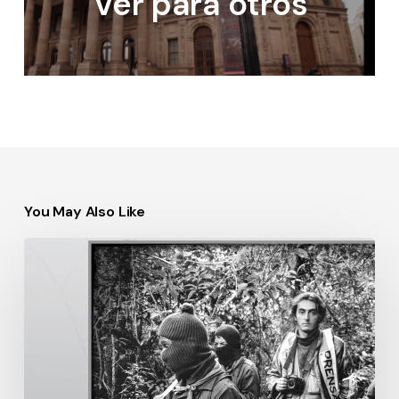
Ver para otros
You May Also Like
No
soy
yo:
son
ellos
mirándome