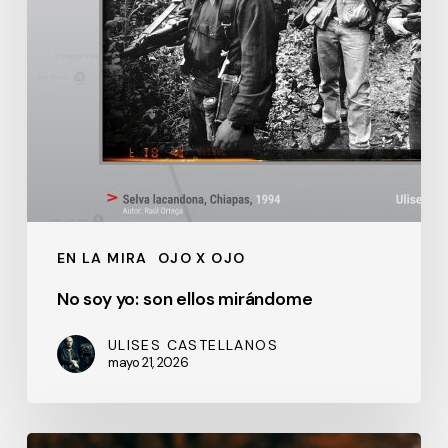
EN LA MIRA
OJO X OJO
No soy yo: son ellos mirándome
ULISES CASTELLANOS
mayo 21, 2026
¿Qué