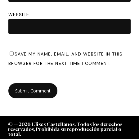
WEBSITE
SAVE MY NAME, EMAIL, AND WEBSITE IN THIS
BROWSER FOR THE NEXT TIME I COMMENT.
©
—
2
0
2
6
U
l
i
s
e
s
C
a
s
t
e
l
l
a
n
o
s
.
T
o
d
o
s
l
o
s
d
e
r
e
c
h
o
s
r
e
s
e
r
v
a
d
o
s
,
P
r
o
h
i
b
i
d
a
s
u
r
e
p
r
o
d
u
c
c
i
ó
n
p
a
r
c
i
a
l
o
t
o
t
a
l
.