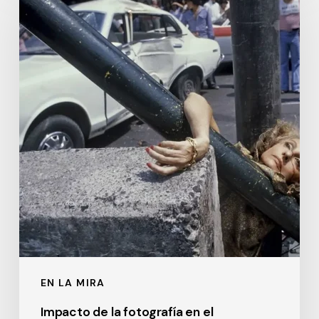
de
la
fotografía
en
el
periodismo
EN LA MIRA
Impacto de la fotografía en el