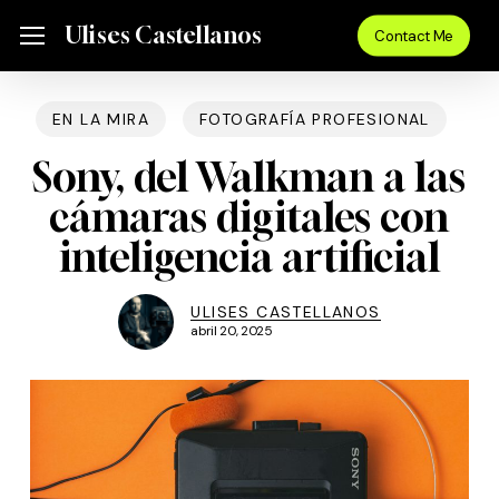
Skip
Menu
Ulises Castellanos
Menu
Contact Me
to
main
content
EN LA MIRA
FOTOGRAFÍA PROFESIONAL
Sony, del Walkman a las
cámaras digitales con
inteligencia artificial
ULISES CASTELLANOS
abril 20, 2025