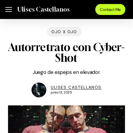
Skip
Menu
Ulises Castellanos
Menu
Contact Me
to
main
content
OJO X OJO
Autorretrato con Cyber-
Shot
Juego de espejos en elevador.
ULISES CASTELLANOS
junio 13, 2025