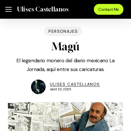
Skip
Menu
Ulises Castellanos
Menu
Contact Me
to
main
content
PERSONAJES
Magú
El legendario monero del diario mexicano La
Jornada, aquí entre sus caricaturas.
ULISES CASTELLANOS
abril 23, 2025