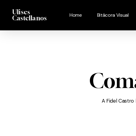
Skip
Menu
Ulises
to
Home
Bitácora Visual
Castellanos
main
content
Coma
A Fidel Castro 