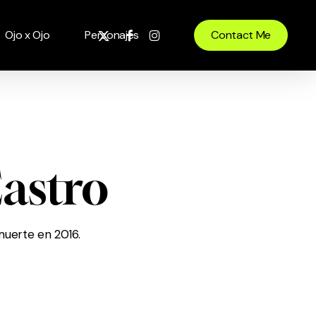
x-
facebook
instagram
Ojo x Ojo
Personajes
Contact Me
twitter
astro
 muerte en 2016.