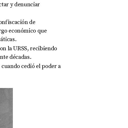
ctar y denunciar
confiscación de
rgo económico que
áticas
.
con la URSS, recibiendo
ante décadas
.
 cuando cedió el poder a