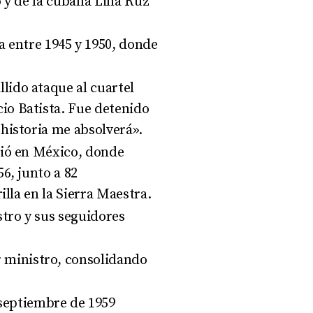
o y de la cubana Lina Ruz
a entre 1945 y 1950, donde
llido ataque al cuartel
io Batista. Fue detenido
 historia me absolverá»
.
ilió en México, donde
6, junto a 82
illa en la Sierra Maestra
.
astro y sus seguidores
r ministro, consolidando
 septiembre de 1959