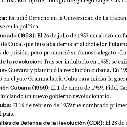
 Cuba. Era hijo del inmigrante gallego Ángel Castr
ca
: Estudió Derecho en la Universidad de La Haban
e en la política
.
oncada (1953)
: El 26 de julio de 1953 encabezó un fa
de Cuba, que buscaba derrocar al dictador Fulgenc
 de prisión, pero pronunció su famoso alegato «La
de la revolución
: Tras ser indultado en 1955, se ex
e» Guevara y planificó la revolución cubana. En 195
ó en el yate Granma hacia Cuba para iniciar la guerr
ción Cubana (1959)
: El 1 de enero de 1959, Fidel C
 iniciando un nuevo gobierno revolucionario
.
Cuba
: El 16 de febrero de 1959 fue nombrado prime
l país
.
ités de Defensa de la Revolución (CDR)
: El 28 de