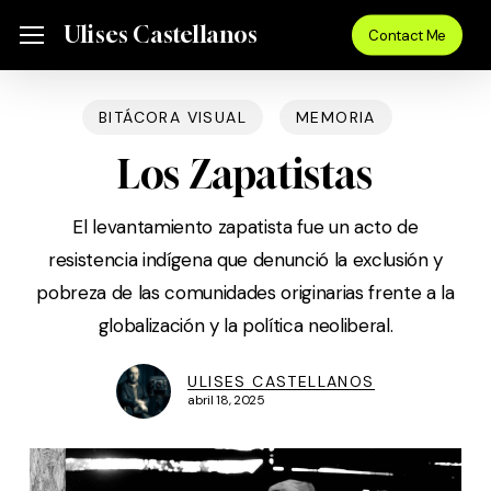
Skip
Menu
Ulises Castellanos
Menu
Contact Me
to
main
content
BITÁCORA VISUAL
MEMORIA
Los Zapatistas
El levantamiento zapatista fue un acto de
resistencia indígena que denunció la exclusión y
pobreza de las comunidades originarias frente a la
globalización y la política neoliberal.
ULISES CASTELLANOS
abril 18, 2025