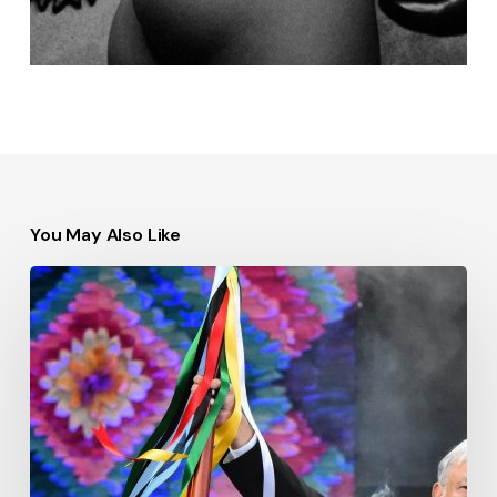
You May Also Like
Andrés
Manuel
López
Obrador