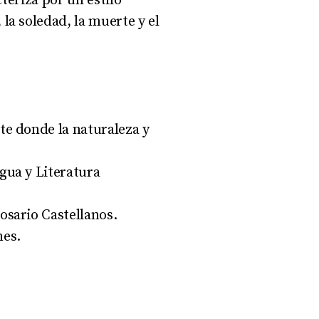
teriza por un estilo
a soledad, la muerte y el
te donde la naturaleza y
gua y Literatura
.
osario Castellanos
.
nes
.