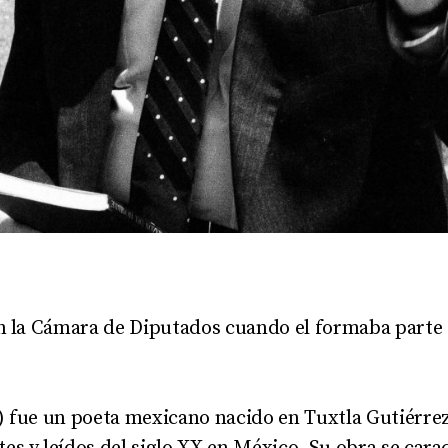
en la Cámara de Diputados cuando el formaba parte d
) fue un poeta mexicano nacido en Tuxtla Gutiérre