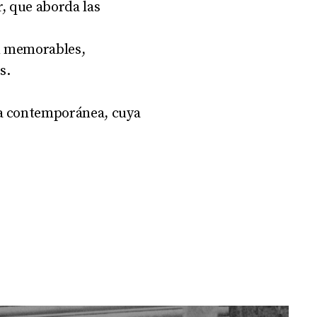
r, que aborda las
on memorables,
s
.
na contemporánea, cuya