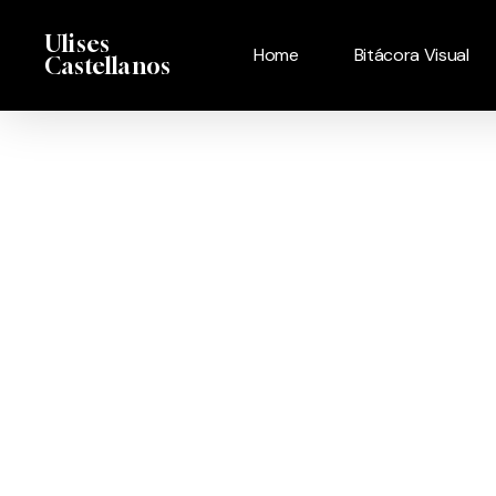
Skip
Menu
Ulises
to
Home
Bitácora Visual
Castellanos
main
content