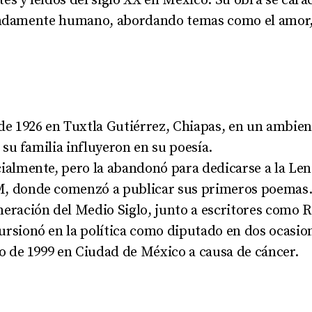
s y leídos del siglo XX en México. Su obra se carac
undamente humano, abordando temas como el amor, l
de 1926 en Tuxtla Gutiérrez, Chiapas, en un ambien
e su familia influyeron en su poesía
.
ialmente, pero la abandonó para dedicarse a la Len
M, donde comenzó a publicar sus primeros poemas
eración del Medio Siglo, junto a escritores como R
ursionó en la política como diputado en dos ocasio
zo de 1999 en Ciudad de México a causa de cáncer
.