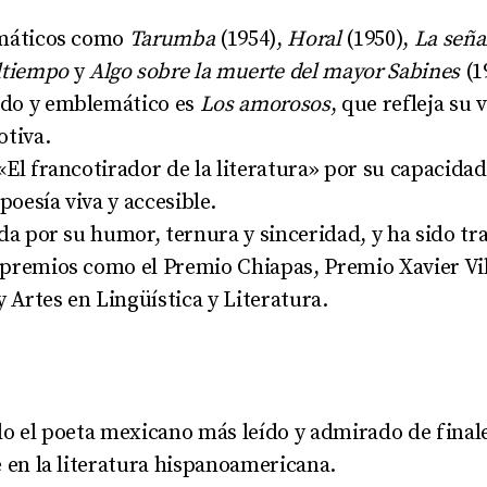
emáticos como
Tarumba
(1954),
Horal
(1950),
La seña
tiempo
y
Algo sobre la muerte del mayor Sabines
(1
do y emblemático es
Los amorosos
, que refleja su 
otiva
.
El francotirador de la literatura» por su capacidad
poesía viva y accesible
.
da por su humor, ternura y sinceridad, y ha sido tr
premios como el Premio Chiapas, Premio Xavier Vil
y Artes en Lingüística y Literatura
.
o el poeta mexicano más leído y admirado de finale
 en la literatura hispanoamericana
.