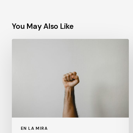
You May Also Like
El
nuevo
rostro
del
poder:
imagen,
redes
y
narrativa
política
EN LA MIRA
en