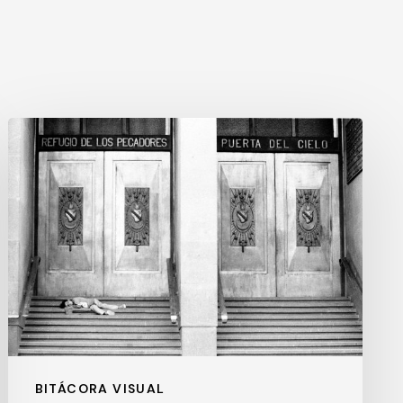
La
puerta
del
cielo
BITÁCORA VISUAL