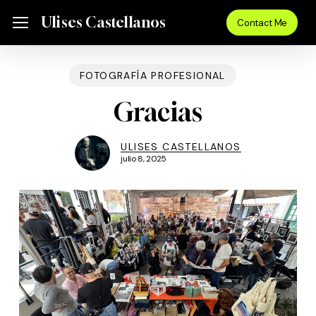
Skip
Menu
Ulises Castellanos
Menu
Contact Me
to
main
content
FOTOGRAFÍA PROFESIONAL
Gracias
ULISES CASTELLANOS
julio 8, 2025