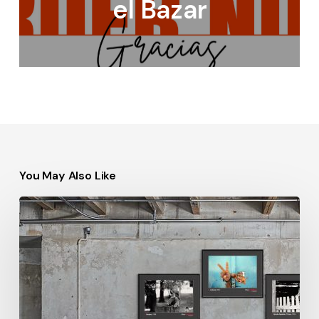
el Bazar
You May Also Like
Podcast:
Ver
para
otros