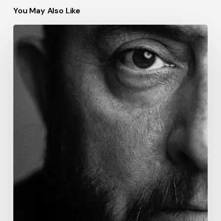
You May Also Like
Comunidad,
no
solo
audiencia,
lo
que
viene
para
2026