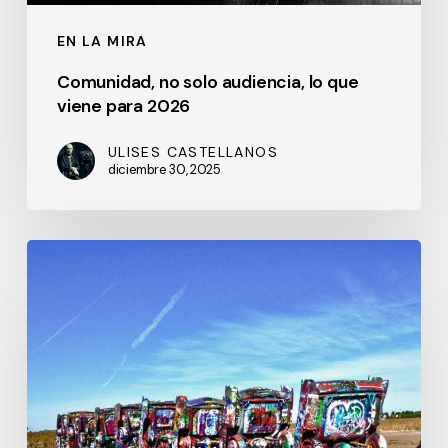
EN LA MIRA
Comunidad, no solo audiencia, lo que
viene para 2026
ULISES CASTELLANOS
diciembre 30, 2025
La
Ruta
66
cumple
100
años