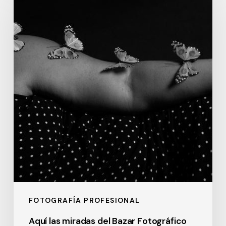
las
miradas
del
Bazar
Fotográfico
en
la
Poniatowska
FOTOGRAFÍA PROFESIONAL
Aquí las miradas del Bazar Fotográfico