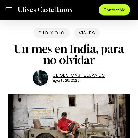
Skip
Menu
Ulises Castellanos
Menu
Contact Me
to
main
content
OJO X OJO
VIAJES
Un mes en India, para
no olvidar
ULISES CASTELLANOS
agosto 28, 2025