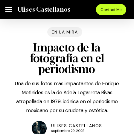
Skip
Menu
Ulises Castellanos
Menu
Contact Me
to
main
content
EN LA MIRA
Impacto de la
fotografía en el
periodismo
Una de sus fotos más impactantes de Enrique
Metinides es la de Adela Legarreta Rivas
atropellada en 1979, icónica en el periodismo
mexicano por su crudeza y estética.
ULISES CASTELLANOS
septiembre 29, 2025