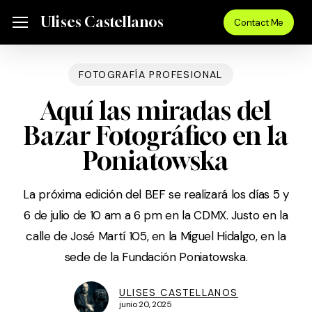
Skip
Menu
Ulises Castellanos
Menu
Contact Me
to
main
content
FOTOGRAFÍA PROFESIONAL
Aquí las miradas del
Bazar Fotográfico en la
Poniatowska
La próxima edición del BEF se realizará los días 5 y
6 de julio de 10 am a 6 pm en la CDMX. Justo en la
calle de José Martí 105, en la Miguel Hidalgo, en la
sede de la Fundación Poniatowska.
ULISES CASTELLANOS
junio 20, 2025