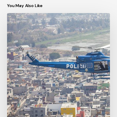
You May Also Like
A
vuelo
de
pájaro