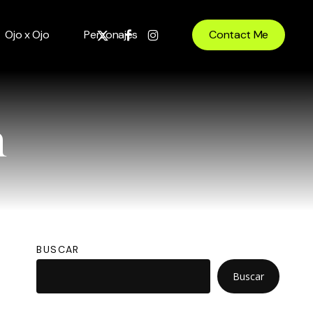
x-
facebook
instagram
Ojo x Ojo
Personajes
Contact Me
twitter
n
BUSCAR
Buscar