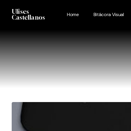
Skip
Menu
Ulises
to
Home
Bitácora Visual
Castellanos
main
content
Beneficios
de
la