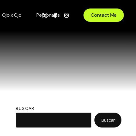
x-
facebook
instagram
Ojo x Ojo
Personajes
Contact Me
twitter
BUSCAR
Buscar