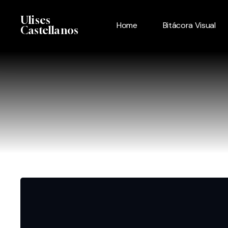
Skip
Menu
Ulises
to
Home
Bitácora Visual
Castellanos
main
content
Septiembre
roto