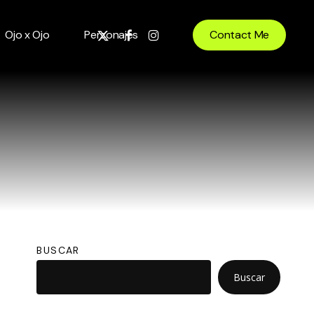
x-
facebook
instagram
Ojo x Ojo
Personajes
Contact Me
twitter
BUSCAR
Buscar