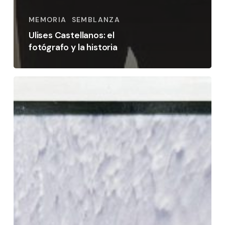
MEMORIA
SEMBLANZA
Ulises Castellanos: el
fotógrafo y la historia
El
azul
de
Marruecos