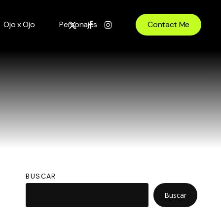
x-
facebook
instagram
Ojo x Ojo
Personajes
Contact Me
twitter
BUSCAR
Buscar