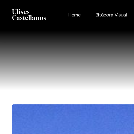
Skip
Menu
Ulises
to
Home
Bitácora Visual
Castellanos
main
content
La
Ruta
66