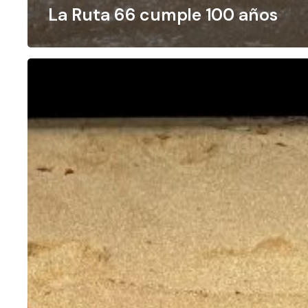
La Ruta 66 cumple 100 años
Mi
familia,
mi
mejor
foto