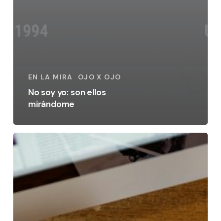
EN LA MIRA
OJO X OJO
No soy yo: son ellos
mirándome
Veinte
años,
mil
historias
y
una