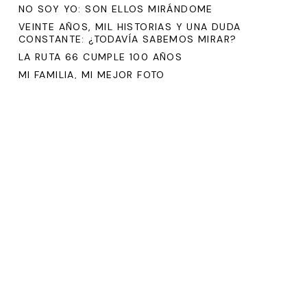
NO SOY YO: SON ELLOS MIRÁNDOME
VEINTE AÑOS, MIL HISTORIAS Y UNA DUDA
CONSTANTE: ¿TODAVÍA SABEMOS MIRAR?
LA RUTA 66 CUMPLE 100 AÑOS
MI FAMILIA, MI MEJOR FOTO
Comentarios
Din Meza
en
GRACIAS
en
ULISES CASTELLANOS
INDIA
Rosa Elena Gutiérrez Ortiz
en
INDIA
en
ULISES CASTELLANOS
FOX EN EL ZÓCALO
en
ULISES CASTELLANOS
PARÍS