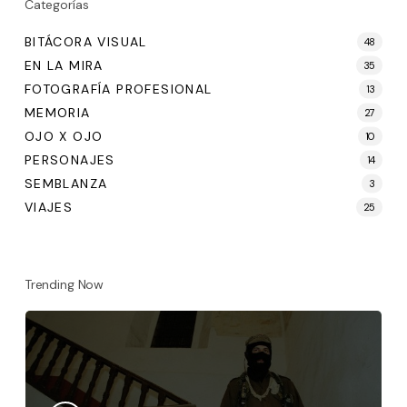
Categorías
BITÁCORA VISUAL
48
EN LA MIRA
35
FOTOGRAFÍA PROFESIONAL
13
MEMORIA
27
OJO X OJO
10
PERSONAJES
14
SEMBLANZA
3
VIAJES
25
Trending Now