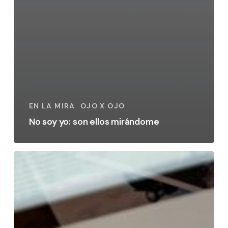
EN LA MIRA
OJO X OJO
No soy yo: son ellos mirándome
Veinte
años,
mil
historias
y