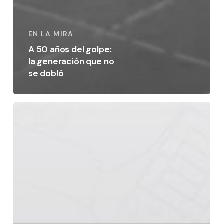
EN LA MIRA
A 50 años del golpe:
la generación que no
se dobló
No
soy
yo:
son
ellos
mirándome