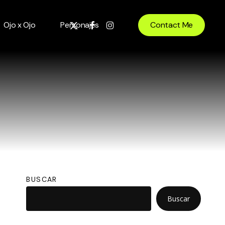
x-
facebook
instagram
Ojo x Ojo
Personajes
Contact Me
twitter
BUSCAR
Buscar