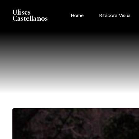
Skip
Menu
Ulises
to
Home
Bitácora Visual
Castellanos
main
content
Las
tumbas
de