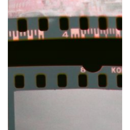
y
John
O
´Leary