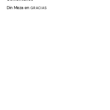
Din Meza
en
GRACIAS
en
ULISES CASTELLANOS
INDIA
Rosa Elena Gutiérrez Ortiz
en
INDIA
en
ULISES CASTELLANOS
FOX EN EL ZÓCALO
en
ULISES CASTELLANOS
PARÍS
Recently Posted