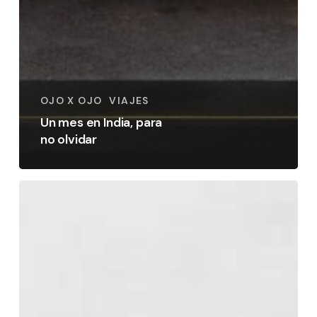
OJO X OJO
VIAJES
Un mes en India, para
no olvidar
De
la
cámara
oscura
a
la