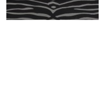
MEMORIA
SEMBLANZA
Podcast: Ver para otros
Medallas
al
Mérito
Fotográfico
para