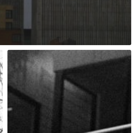
Defraudaron
como
siempre