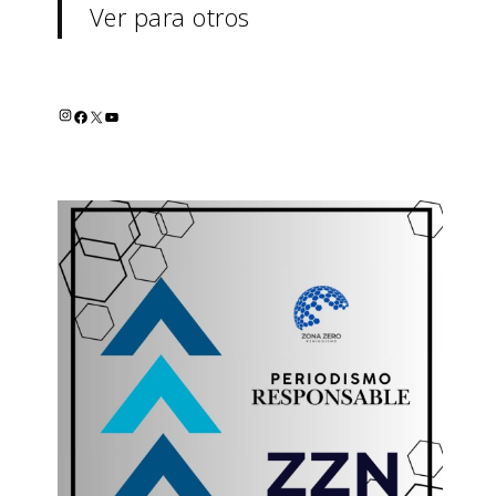
Ver para otros
INSTAGRAM
FACEBOOK
X
YOUTUBE