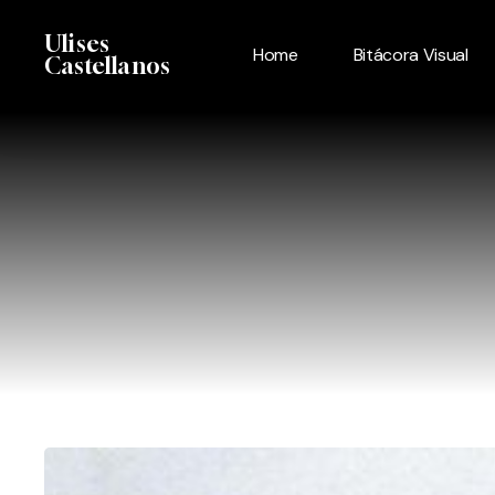
Skip
Menu
Ulises
to
Home
Bitácora Visual
Castellanos
main
content
Las