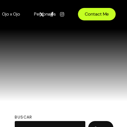
x-
facebook
instagram
Ojo x Ojo
Personajes
Contact Me
twitter
BUSCAR