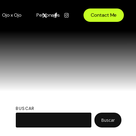
x-
facebook
instagram
Ojo x Ojo
Personajes
Contact Me
twitter
BUSCAR
Buscar