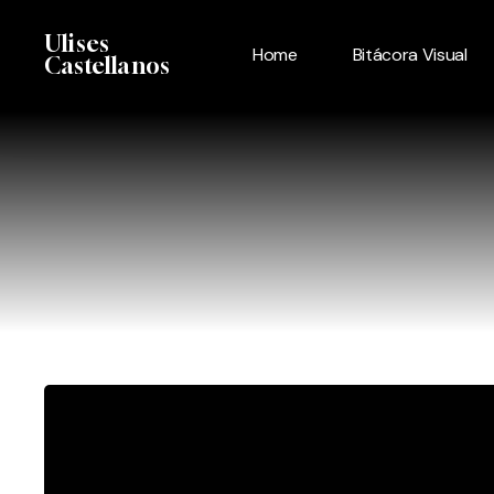
Skip
Menu
Ulises
to
Home
Bitácora Visual
Castellanos
main
content
Los
Zapatistas