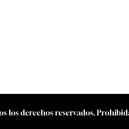
o
s
l
o
s
d
e
r
e
c
h
o
s
r
e
s
e
r
v
a
d
o
s
,
P
r
o
h
i
b
i
d