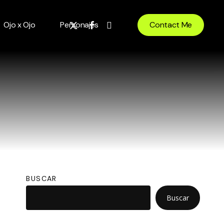
x-
facebook
instagram
Ojo x Ojo
Personajes
Contact Me
twitter
BUSCAR
Buscar