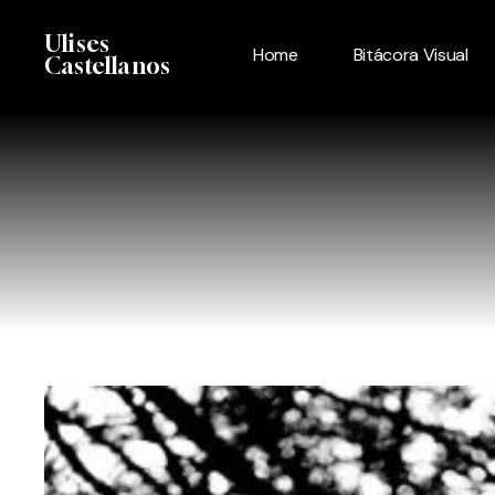
Skip
Menu
Ulises
to
Home
Bitácora Visual
Castellanos
main
content
Contraluz