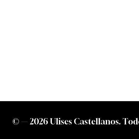
©
—
2
0
2
6
U
l
i
s
e
s
C
a
s
t
e
l
l
a
n
o
s
.
T
o
d