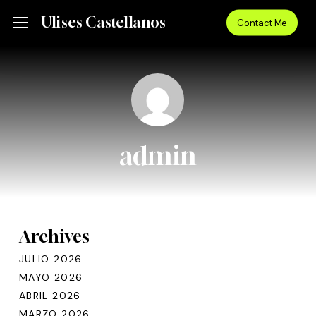
Skip
Menu
Ulises Castellanos
Menu
Contact Me
to
main
content
admin
Archives
JULIO 2026
MAYO 2026
ABRIL 2026
MARZO 2026